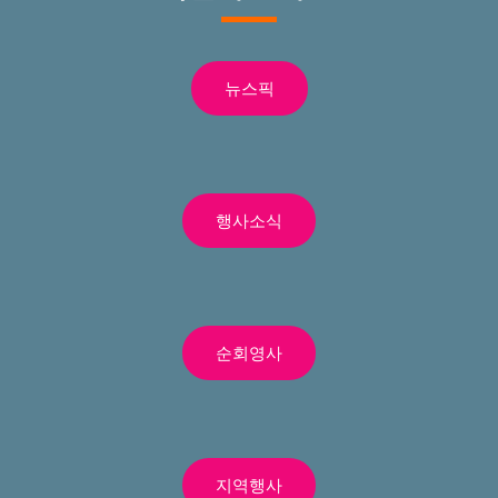
뉴스픽
행사소식
순회영사
지역행사