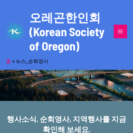
콘
MAI
텐
오레곤한인회
MEN
츠
(Korean Society
로
건
of Oregon)
너
반세기의 세월을 품고 동포사회를 섬겨온
뛰
기
홈
»
뉴스_순회영사
오레곤한인회!
행사소식, 순회영사, 지역행사를 지금
확인해 보세요.