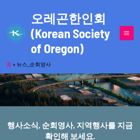
콘
MAI
텐
오레곤한인회
MEN
츠
(Korean Society
로
건
of Oregon)
너
반세기의 세월을 품고 동포사회를 섬겨온
뛰
기
홈
»
뉴스_순회영사
오레곤한인회!
행사소식, 순회영사, 지역행사를 지금
확인해 보세요.