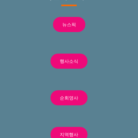
뉴스픽
행사소식
순회영사
지역행사