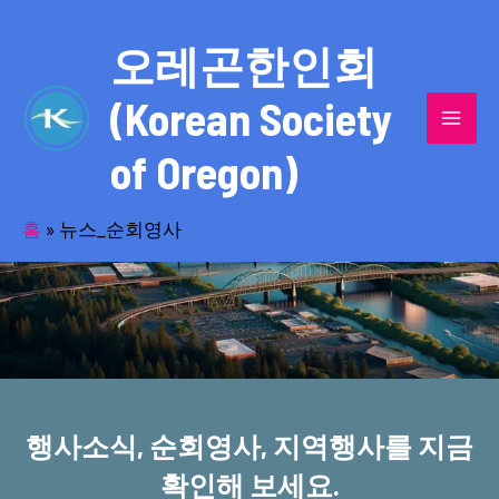
콘
MAI
텐
오레곤한인회
MEN
츠
(Korean Society
로
건
of Oregon)
너
반세기의 세월을 품고 동포사회를 섬겨온
뛰
기
홈
»
뉴스_순회영사
오레곤한인회!
행사소식, 순회영사, 지역행사를 지금
확인해 보세요.