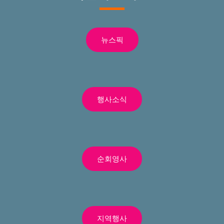
뉴스픽
행사소식
순회영사
지역행사