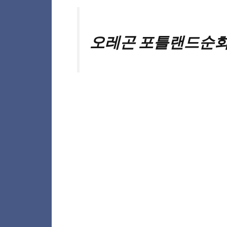
오레곤 포틀랜드순회영