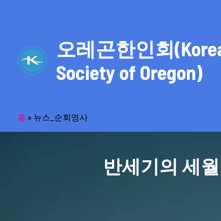
콘
텐
츠
오레곤한인회(Kore
로
건
Society of Oregon)
너
뛰
기
홈
»
뉴스_순회영사
반세기의 세월