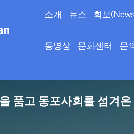
소개
뉴스
회보(Newsl
an
동영상
문화센터
문
을 품고 동포사회를 섬겨온