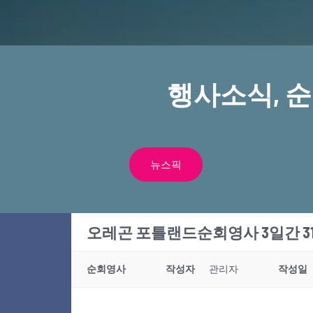
행사소식, 
뉴스픽
오레곤 포틀랜드순회영사 3일간 31
순회영사
작성자
관리자
작성일