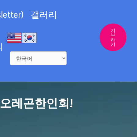
etter)
갤러리
기
부
하
의
기
 오레곤한인회!