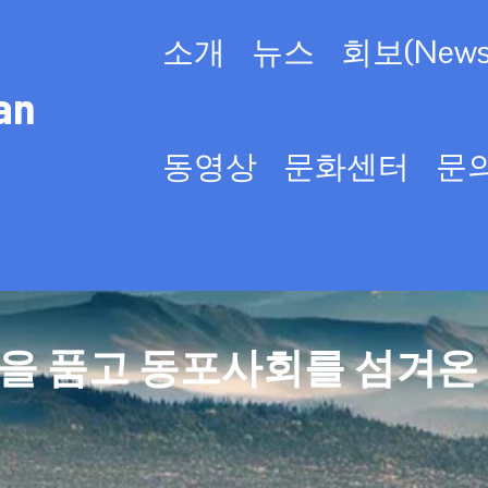
소개
뉴스
회보(Newsl
an
동영상
문화센터
문
을 품고 동포사회를 섬겨온