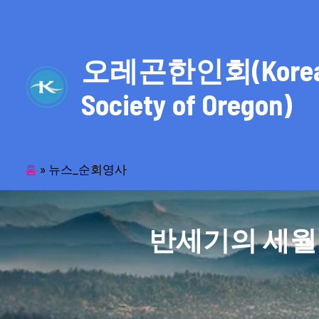
콘
텐
츠
오레곤한인회(Kore
로
건
Society of Oregon)
너
뛰
기
홈
»
뉴스_순회영사
반세기의 세월