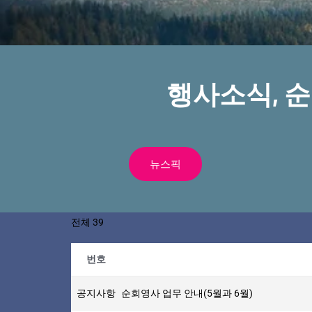
행사소식, 
뉴스픽
전체 39
번호
공지사항
순회영사 업무 안내(5월과 6월)