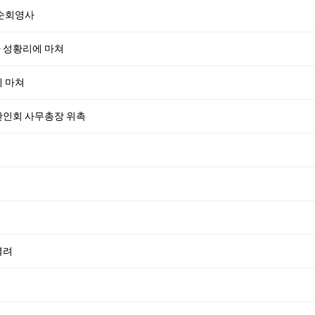
 순회영사
 성황리에 마쳐
에 마쳐
한인회 사무총장 위촉
열려