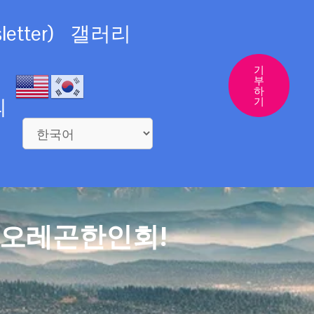
etter)
갤러리
기
부
하
의
기
 오레곤한인회!