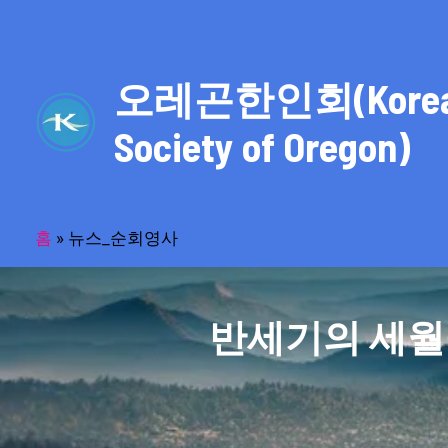
콘
텐
츠
오레곤한인회(Kore
로
건
Society of Oregon)
너
뛰
기
홈
»
뉴스_순회영사
반세기의 세월