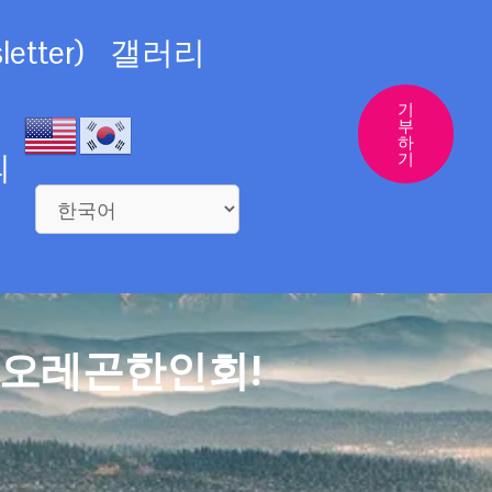
etter)
갤러리
기
부
하
의
기
 오레곤한인회!