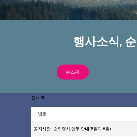
행사소식, 
뉴스픽
전체 39
번호
공지사항
순회영사 업무 안내(5월과 6월)