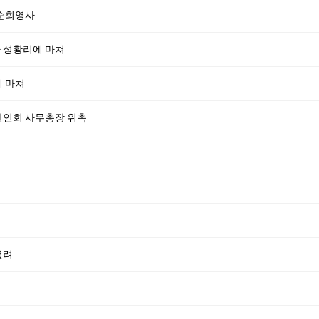
 순회영사
 성황리에 마쳐
에 마쳐
한인회 사무총장 위촉
열려