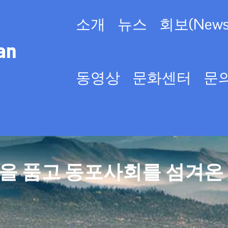
소개
뉴스
회보(Newsl
an
동영상
문화센터
문
을 품고 동포사회를 섬겨온