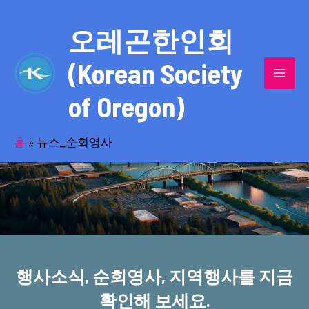
콘
MAI
텐
오레곤한인회
MEN
츠
(Korean Society
로
건
of Oregon)
너
반세기의 세월을 품고 동포사회를 섬겨온
뛰
기
홈
»
뉴스_순회영사
오레곤한인회!
행사소식, 순회영사, 지역행사를 지금
확인해 보세요.