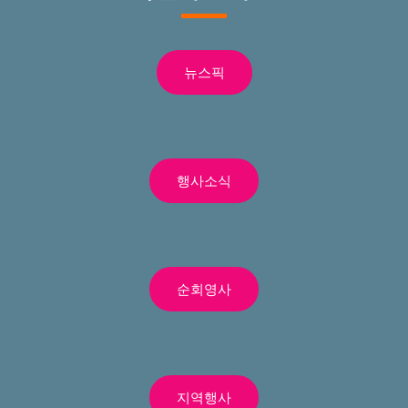
뉴스픽
행사소식
순회영사
지역행사