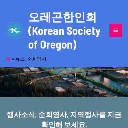
콘
MAI
텐
오레곤한인회
MEN
츠
(Korean Society
로
건
of Oregon)
너
반세기의 세월을 품고 동포사회를 섬겨온
뛰
기
홈
»
뉴스_순회영사
오레곤한인회!
행사소식, 순회영사, 지역행사를 지금
확인해 보세요.