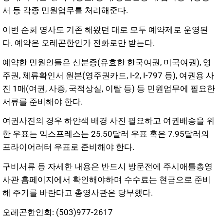
서 등 각종 민원업무를 처리해준다.
이번 순회 영사도 기존 해왔던 대로 모두 예약제로 운영된
다. 예약은 오레곤한인가 전화로만 받는다.
예약한 민원인들은 신분증(유효한 한국여권, 미국여권), 영
주권, 체류확인서 원본(영주권카드, I-2, I-797 등), 여권용 사
진 1매(여권, 사증, 국적상실, 이탈 등) 등 민원업무에 필요한
서류를 준비해야 한다.
여권사진의 경우 하얀색 배경 사진 필요하고 여권배송을 위
한 우표는 익스프레스는 25.50달러 우표 혹은 7.95달러의
프라이어러터 우표로 준비해야 한다.
구비서류 등 자세한 내용은 반드시 방문전에 주시애틀총영
사관 홈페이지에서 확인해야하며 수수료는 현금으로 준비
해 주기를 바란다고 총영사관은 당부했다.
오레곤한인회: (503)977-2617