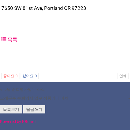
7650 SW 81st Ave, Portland OR 97223
목록
좋아요
0
싫어요
0
인쇄
«
5월 순회영사업무 소식
오레곤주 순회영사 업무 성황리에 마쳐
»
목록보기
답글쓰기
Powered by KBoard