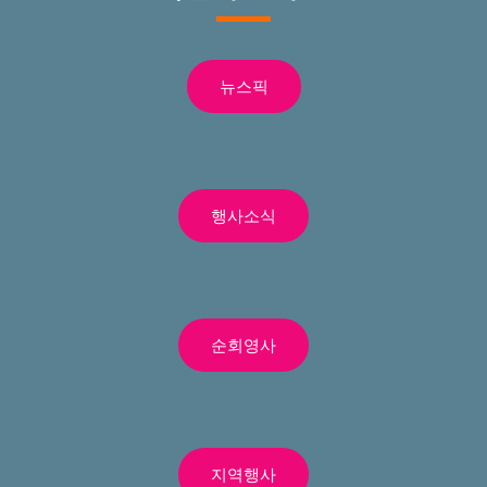
뉴스픽
행사소식
순회영사
지역행사