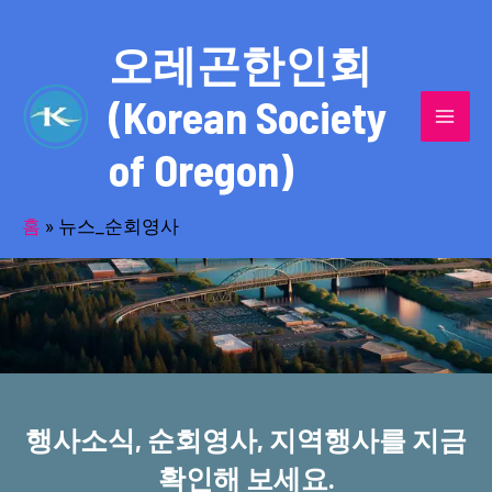
콘
MAI
텐
오레곤한인회
MEN
츠
(Korean Society
로
건
of Oregon)
너
반세기의 세월을 품고 동포사회를 섬겨온
뛰
기
홈
»
뉴스_순회영사
오레곤한인회!
행사소식, 순회영사, 지역행사를 지금
확인해 보세요.