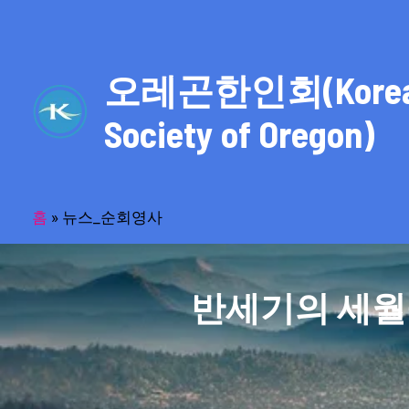
콘
텐
츠
오레곤한인회(Kore
로
건
Society of Oregon)
너
뛰
기
홈
»
뉴스_순회영사
반세기의 세월