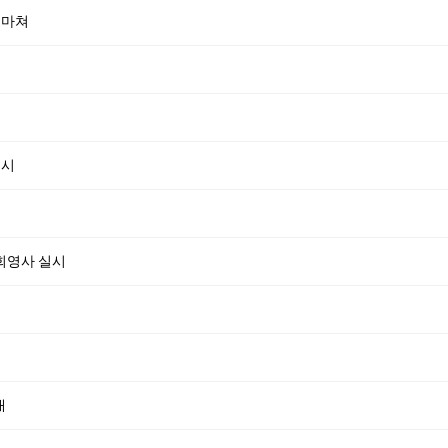
 마쳐
실시
회영사 실시
내