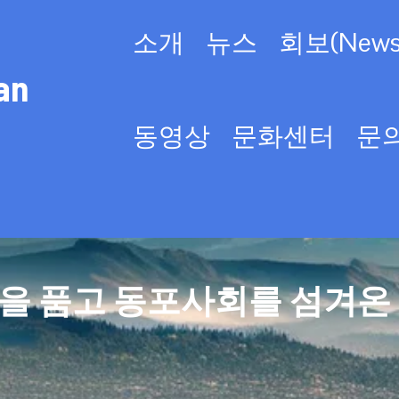
소개
뉴스
회보(Newsl
an
동영상
문화센터
문
을 품고 동포사회를 섬겨온