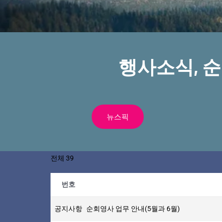
행사소식, 
뉴스픽
전체 39
번호
공지사항
순회영사 업무 안내(5월과 6월)