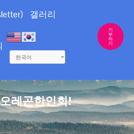
etter)
갤러리
기
부
하
의
기
 오레곤한인회!