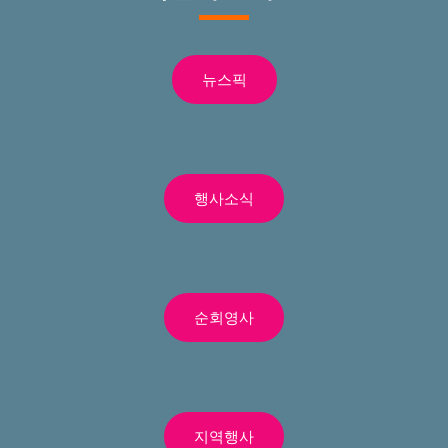
뉴스픽
행사소식
순회영사
지역행사