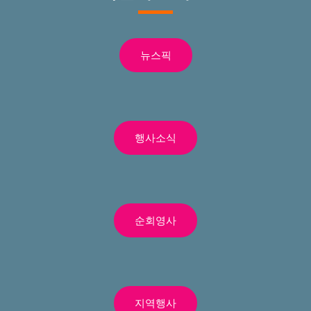
뉴스픽
행사소식
순회영사
지역행사