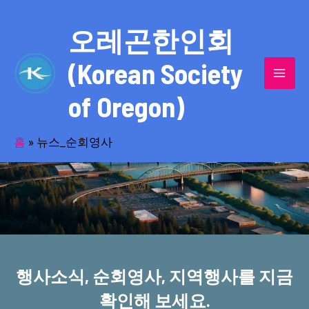
콘
MAI
텐
오레곤한인회
MEN
츠
(Korean Society
로
건
of Oregon)
너
반세기의 세월을 품고 동포사회를 섬겨온
뛰
기
홈
»
뉴스_순회영사
오레곤한인회!
행사소식, 순회영사, 지역행사를 지금
확인해 보세요.