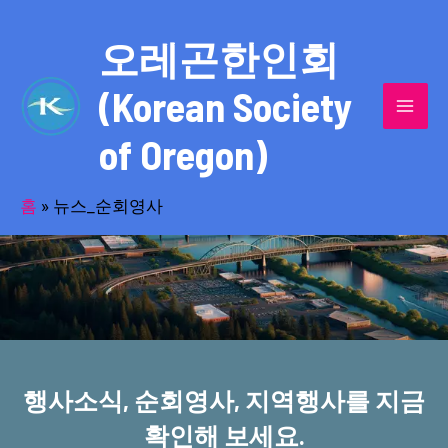
콘
MAI
텐
오레곤한인회
MEN
츠
(Korean Society
로
건
of Oregon)
너
반세기의 세월을 품고 동포사회를 섬겨온
뛰
기
홈
»
뉴스_순회영사
오레곤한인회!
행사소식, 순회영사, 지역행사를 지금
확인해 보세요.