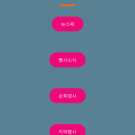
뉴스픽
행사소식
순회영사
지역행사