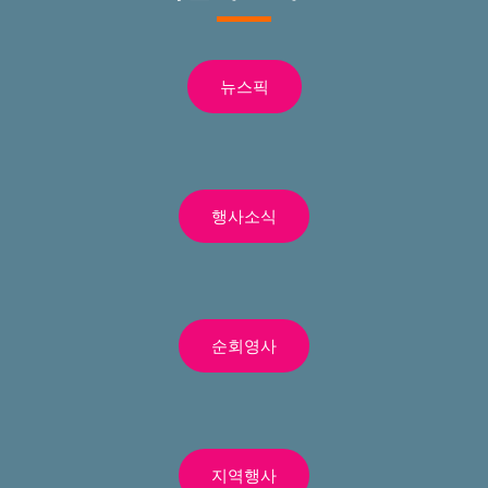
뉴스픽
행사소식
순회영사
지역행사