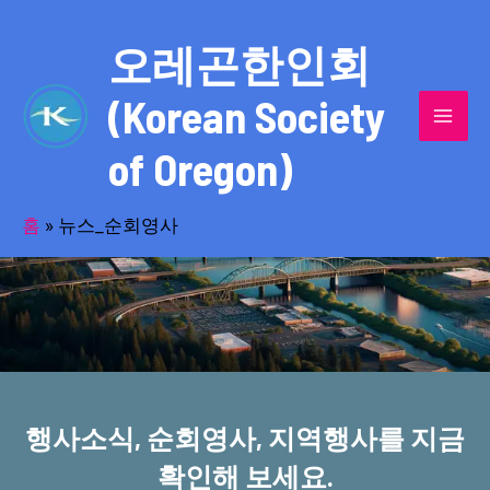
콘
MAI
텐
오레곤한인회
MEN
츠
(Korean Society
로
건
of Oregon)
너
반세기의 세월을 품고 동포사회를 섬겨온
뛰
기
홈
»
뉴스_순회영사
오레곤한인회!
행사소식, 순회영사, 지역행사를 지금
확인해 보세요.