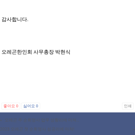
감사합니다.
오레곤한인회 사무총장 박현식
좋아요
0
싫어요
0
인쇄
«
오레곤 주 순회영사 업무 성황리에 마쳐…
2023 오레곤 첫 순회영사 성공리에 마쳐!
»