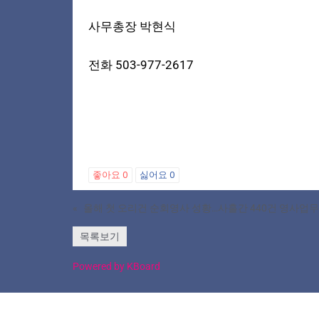
사무총장 박현식
전화 503-977-2617
좋아요
0
싫어요
0
«
올해 첫 오리건 순회영사 성황…사흘간 440건 영사업무
목록보기
Powered by KBoard