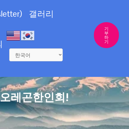
etter)
갤러리
기
부
하
의
기
 오레곤한인회!