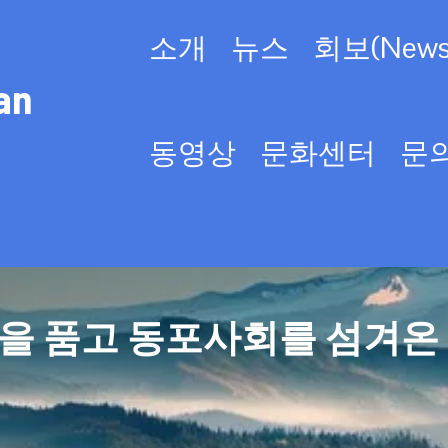
소개
뉴스
회보(Newsl
an
동영상
문화센터
문
을 품고 동포사회를 섬겨온