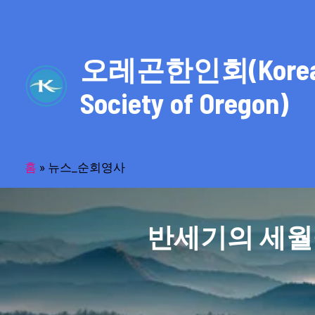
콘
텐
츠
오레곤한인회(Kore
로
건
Society of Oregon)
너
뛰
기
홈
»
뉴스_순회영사
반세기의 세월