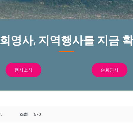
순회영사, 지역행사를 지금 확
행사소식
순회영사
38
조회
670