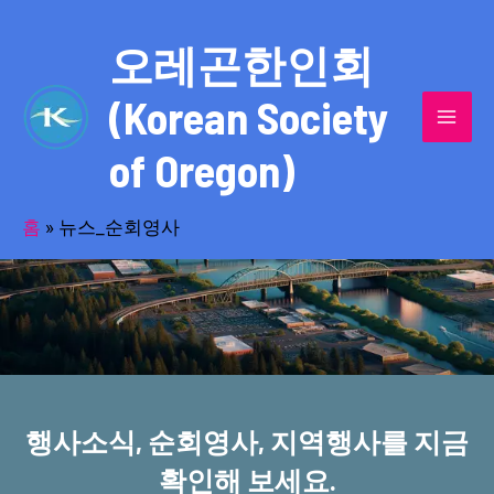
콘
MAI
텐
오레곤한인회
MEN
츠
(Korean Society
로
건
of Oregon)
너
반세기의 세월을 품고 동포사회를 섬겨온
뛰
기
홈
»
뉴스_순회영사
오레곤한인회!
행사소식, 순회영사, 지역행사를 지금
확인해 보세요.