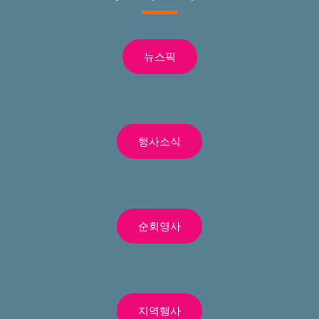
뉴스픽
행사소식
순회영사
지역행사