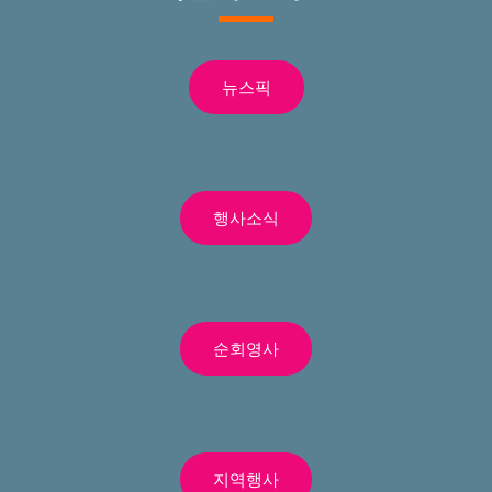
뉴스픽
행사소식
순회영사
지역행사