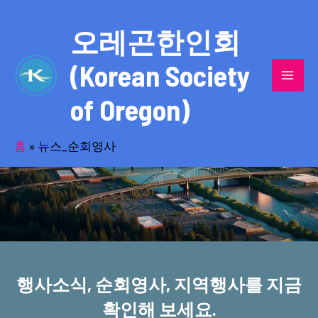
콘
MAI
텐
오레곤한인회
MEN
츠
(Korean Society
로
건
of Oregon)
너
반세기의 세월을 품고 동포사회를 섬겨온
뛰
기
홈
»
뉴스_순회영사
오레곤한인회!
행사소식, 순회영사, 지역행사를 지금
확인해 보세요.