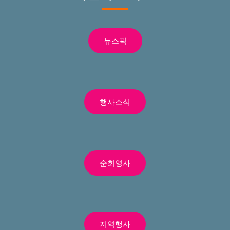
뉴스픽
행사소식
순회영사
지역행사