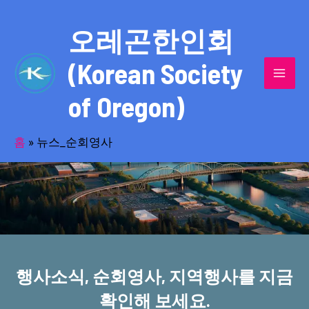
콘
MAI
텐
오레곤한인회
MEN
츠
(Korean Society
로
건
of Oregon)
너
반세기의 세월을 품고 동포사회를 섬겨온
뛰
기
홈
»
뉴스_순회영사
오레곤한인회!
행사소식, 순회영사, 지역행사를 지금
확인해 보세요.