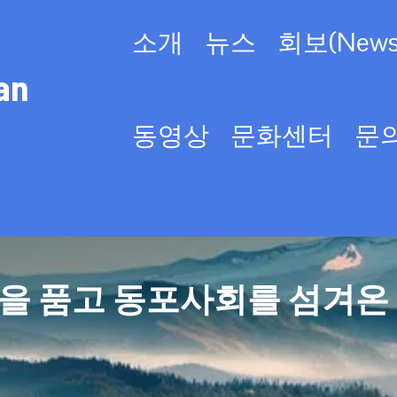
소개
뉴스
회보(Newsl
an
동영상
문화센터
문
을 품고 동포사회를 섬겨온