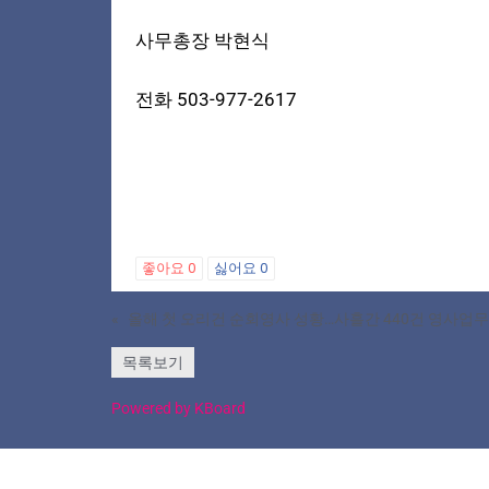
사무총장 박현식
전화 503-977-2617
좋아요
0
싫어요
0
«
올해 첫 오리건 순회영사 성황…사흘간 440건 영사업무
목록보기
Powered by KBoard