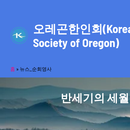
콘
텐
츠
오레곤한인회(Kore
로
건
Society of Oregon)
너
뛰
기
홈
»
뉴스_순회영사
반세기의 세월