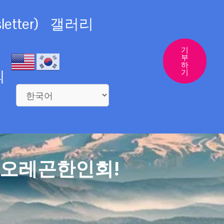
etter)
갤러리
기
부
하
의
기
 오레곤한인회!