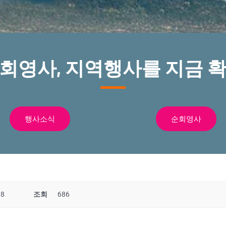
순회영사, 지역행사를 지금 확
행사소식
순회영사
38
조회
686