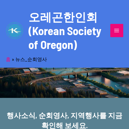
콘
MAI
텐
오레곤한인회
MEN
츠
(Korean Society
로
건
of Oregon)
너
반세기의 세월을 품고 동포사회를 섬겨온
뛰
기
홈
»
뉴스_순회영사
오레곤한인회!
행사소식, 순회영사, 지역행사를 지금
확인해 보세요.