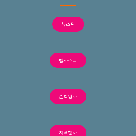
뉴스픽
행사소식
순회영사
지역행사