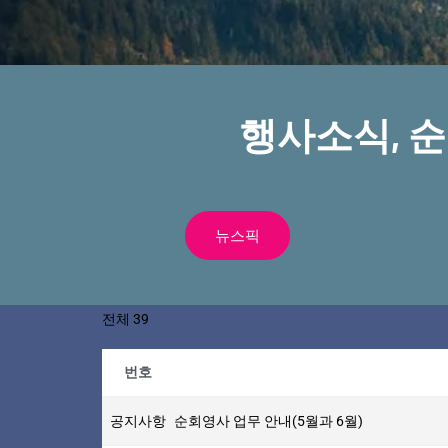
행사소식, 
뉴스픽
전체 39
번호
공지사항
순회영사 업무 안내(5월과 6월)