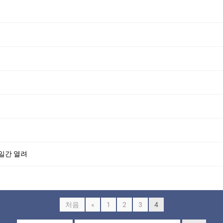
 양일간 열려
처음
«
1
2
3
4