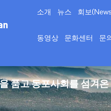
소개
뉴스
회보(Newsl
an
동영상
문화센터
문
을 품고 동포사회를 섬겨온