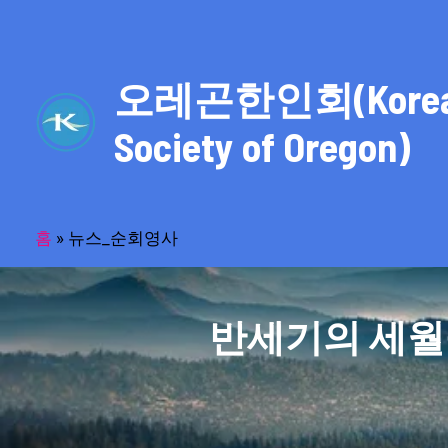
콘
텐
츠
오레곤한인회(Kore
로
건
Society of Oregon)
너
뛰
기
홈
»
뉴스_순회영사
반세기의 세월