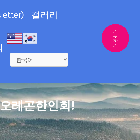
etter)
갤러리
기
부
하
의
기
 오레곤한인회!