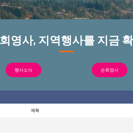
순회영사, 지역행사를 지금 확
행사소식
순회영사
제목