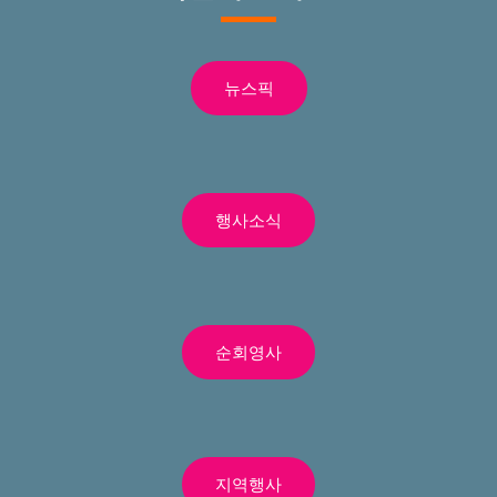
뉴스픽
행사소식
순회영사
지역행사