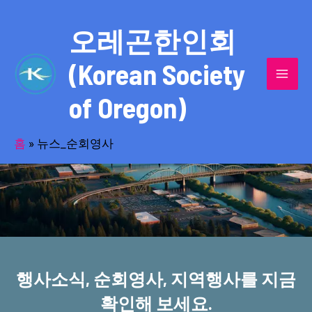
콘
MAI
텐
오레곤한인회
MEN
츠
(Korean Society
로
건
of Oregon)
너
반세기의 세월을 품고 동포사회를 섬겨온
뛰
기
홈
»
뉴스_순회영사
오레곤한인회!
행사소식, 순회영사, 지역행사를 지금
확인해 보세요.