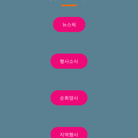
뉴스픽
행사소식
순회영사
지역행사