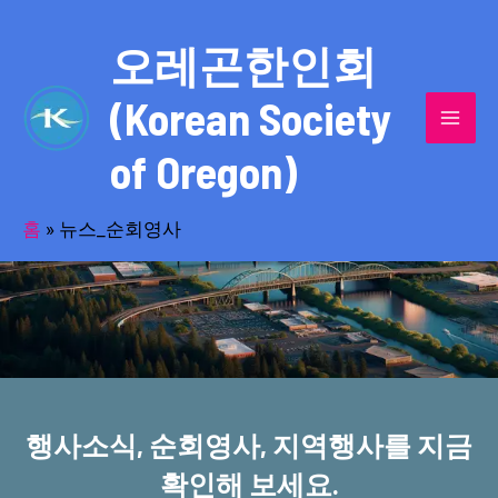
콘
MAI
텐
오레곤한인회
MEN
츠
(Korean Society
로
건
of Oregon)
너
반세기의 세월을 품고 동포사회를 섬겨온
뛰
기
홈
»
뉴스_순회영사
오레곤한인회!
행사소식, 순회영사, 지역행사를 지금
확인해 보세요.