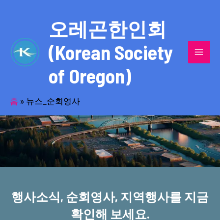
콘
MAI
텐
오레곤한인회
MEN
츠
(Korean Society
로
건
of Oregon)
너
반세기의 세월을 품고 동포사회를 섬겨온
뛰
기
홈
»
뉴스_순회영사
오레곤한인회!
행사소식, 순회영사, 지역행사를 지금
확인해 보세요.