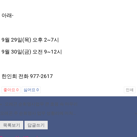
아래-
9월 29일(목) 오후 2~7시
9월 30일(금) 오전 9~12시
한인회 전화 977-2617
좋아요
0
싫어요
0
인쇄
«
오레곤 순회영사업무 큰 호응 속 마무리
오레곤 주 순회영사 업무 성황리에 마쳐…
»
목록보기
답글쓰기