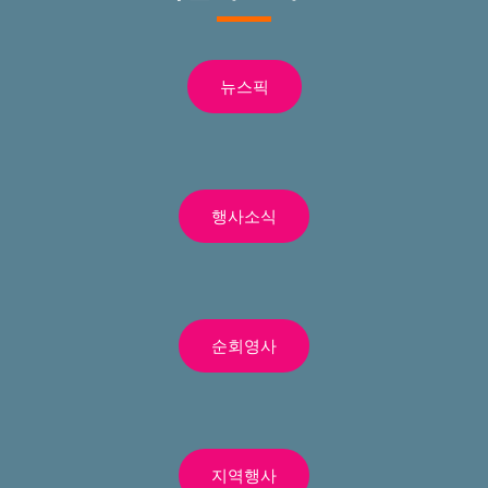
뉴스픽
행사소식
순회영사
지역행사