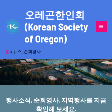
콘
MAI
텐
오레곤한인회
MEN
츠
(Korean Society
로
건
of Oregon)
너
반세기의 세월을 품고 동포사회를 섬겨온
뛰
기
홈
»
뉴스_순회영사
오레곤한인회!
행사소식, 순회영사, 지역행사를 지금
확인해 보세요.