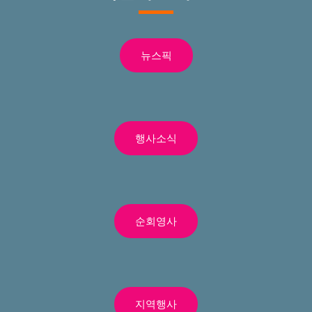
뉴스픽
행사소식
순회영사
지역행사