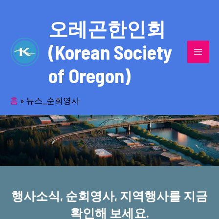
콘
MAI
텐
오레곤한인회
MEN
츠
(Korean Society
로
건
of Oregon)
너
반세기의 세월을 품고 동포사회를 섬겨온
뛰
기
홈
»
뉴스_순회영사
오레곤한인회!
행사소식, 순회영사, 지역행사를 지금
확인해 보세요.