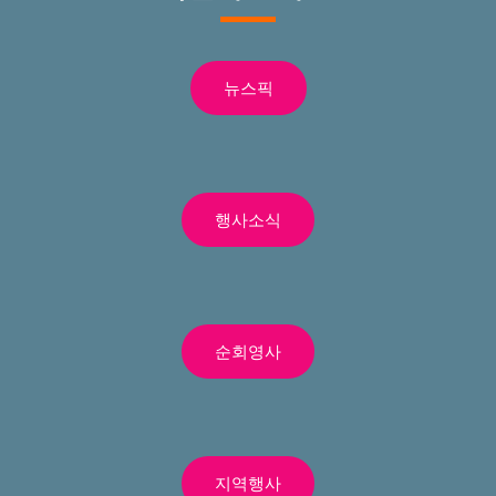
뉴스픽
행사소식
순회영사
지역행사