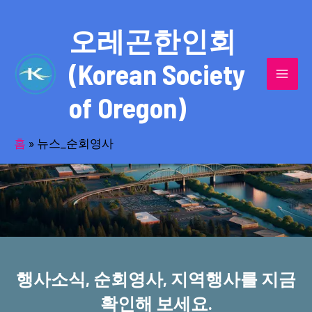
콘
MAI
텐
오레곤한인회
MEN
츠
(Korean Society
로
건
of Oregon)
너
반세기의 세월을 품고 동포사회를 섬겨온
뛰
기
홈
»
뉴스_순회영사
오레곤한인회!
행사소식, 순회영사, 지역행사를 지금
확인해 보세요.