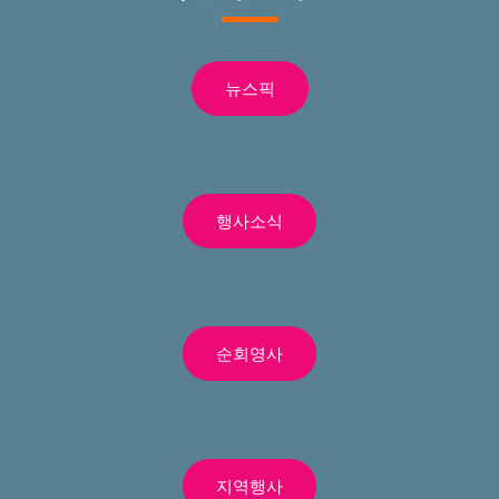
뉴스픽
행사소식
순회영사
지역행사