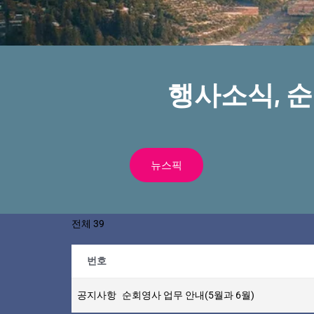
행사소식, 
뉴스픽
전체 39
번호
공지사항
순회영사 업무 안내(5월과 6월)