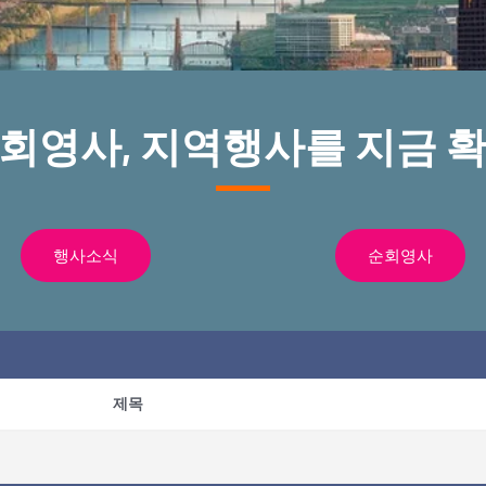
순회영사, 지역행사를 지금 확
행사소식
순회영사
제목