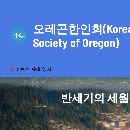
콘
텐
츠
오레곤한인회(Kore
로
건
Society of Oregon)
너
뛰
기
홈
»
뉴스_순회영사
반세기의 세월