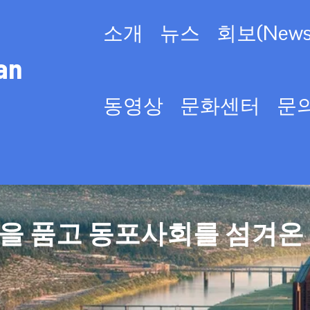
소개
뉴스
회보(Newsl
an
동영상
문화센터
문
을 품고 동포사회를 섬겨온