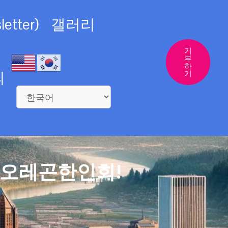
etter)
갤러리
기
부
하
의
기
 오레곤한인회!