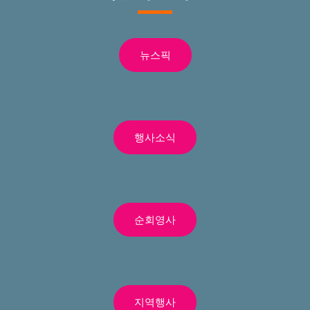
뉴스픽
행사소식
순회영사
지역행사