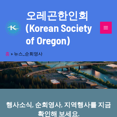
콘
MAI
텐
오레곤한인회
MEN
츠
(Korean Society
로
건
of Oregon)
너
반세기의 세월을 품고 동포사회를 섬겨온
뛰
기
홈
»
뉴스_순회영사
오레곤한인회!
행사소식, 순회영사, 지역행사를 지금
확인해 보세요.