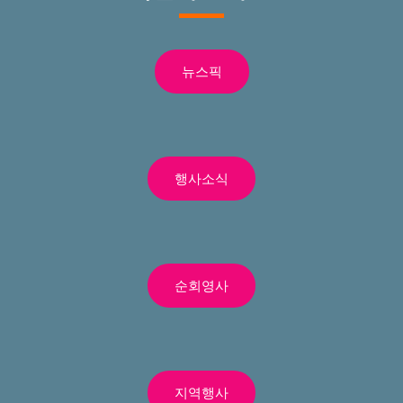
뉴스픽
행사소식
순회영사
지역행사