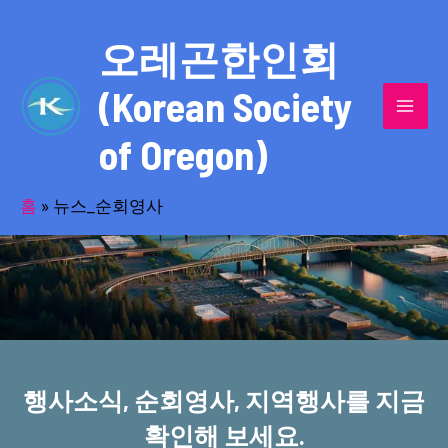
콘
MAI
텐
오레곤한인회
MEN
츠
(Korean Society
로
건
of Oregon)
너
반세기의 세월을 품고 동포사회를 섬겨온
뛰
기
홈
»
뉴스_순회영사
오레곤한인회!
행사소식, 순회영사, 지역행사를 지금
확인해 보세요.