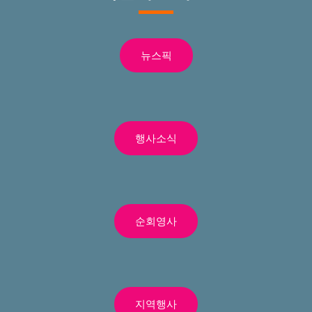
뉴스픽
행사소식
순회영사
지역행사