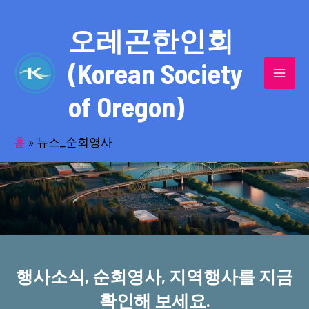
콘
MAI
텐
오레곤한인회
MEN
츠
(Korean Society
로
건
of Oregon)
너
반세기의 세월을 품고 동포사회를 섬겨온
뛰
기
홈
»
뉴스_순회영사
오레곤한인회!
행사소식, 순회영사, 지역행사를 지금
확인해 보세요.