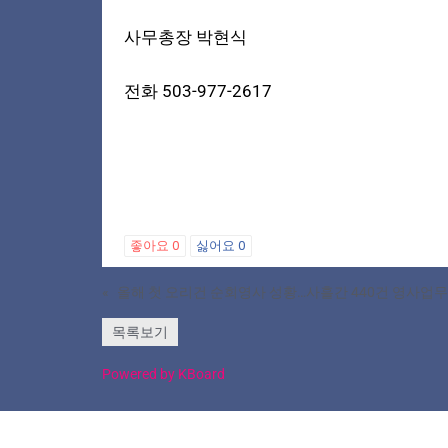
사무총장 박현식
전화 503-977-2617
좋아요
0
싫어요
0
«
올해 첫 오리건 순회영사 성황…사흘간 440건 영사업무
목록보기
Powered by KBoard