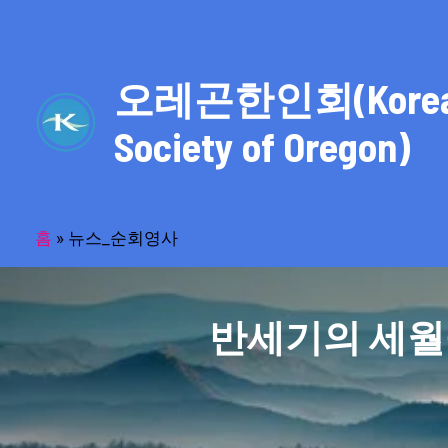
콘
텐
츠
오레곤한인회(Kore
로
건
Society of Oregon)
너
뛰
기
홈
»
뉴스_순회영사
반세기의 세월