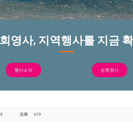
순회영사, 지역행사를 지금 확
행사소식
순회영사
38
조회
679