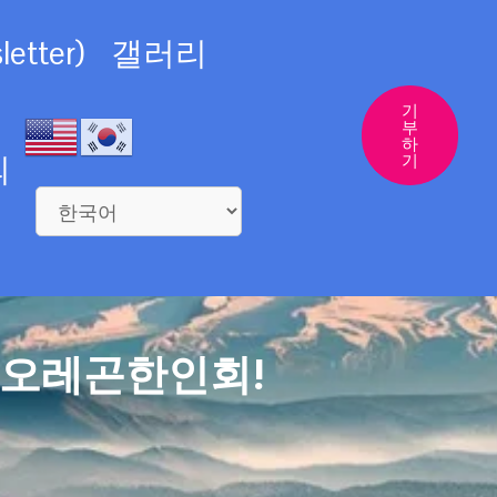
etter)
갤러리
기
부
하
의
기
 오레곤한인회!