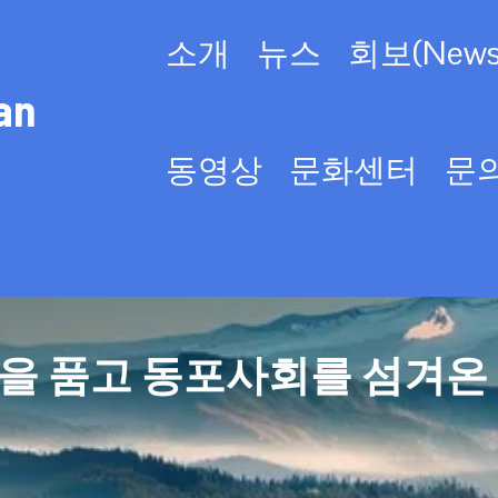
소개
뉴스
회보(Newsl
an
동영상
문화센터
문
을 품고 동포사회를 섬겨온