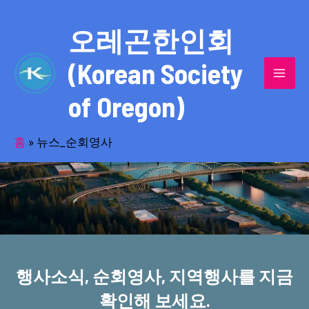
콘
MAI
텐
오레곤한인회
MEN
츠
(Korean Society
로
건
of Oregon)
너
반세기의 세월을 품고 동포사회를 섬겨온
뛰
기
홈
»
뉴스_순회영사
오레곤한인회!
행사소식, 순회영사, 지역행사를 지금
확인해 보세요.