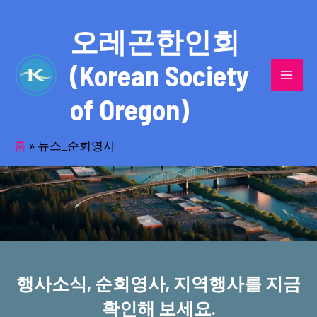
콘
MAI
텐
오레곤한인회
MEN
츠
(Korean Society
로
건
of Oregon)
너
반세기의 세월을 품고 동포사회를 섬겨온
뛰
기
홈
»
뉴스_순회영사
오레곤한인회!
행사소식, 순회영사, 지역행사를 지금
확인해 보세요.