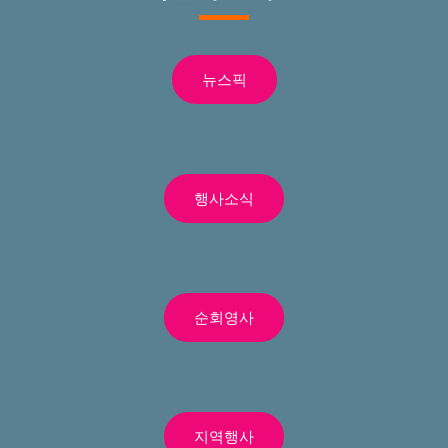
뉴스픽
행사소식
순회영사
지역행사