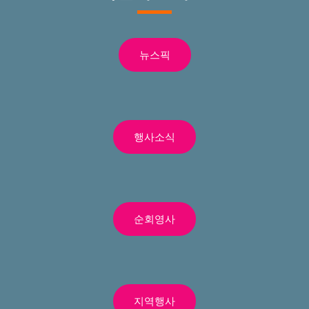
뉴스픽
행사소식
순회영사
지역행사