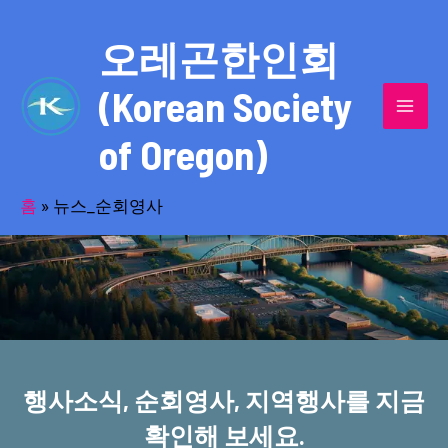
콘
MAI
텐
오레곤한인회
MEN
츠
(Korean Society
로
건
of Oregon)
너
반세기의 세월을 품고 동포사회를 섬겨온
뛰
기
홈
»
뉴스_순회영사
오레곤한인회!
행사소식, 순회영사, 지역행사를 지금
확인해 보세요.