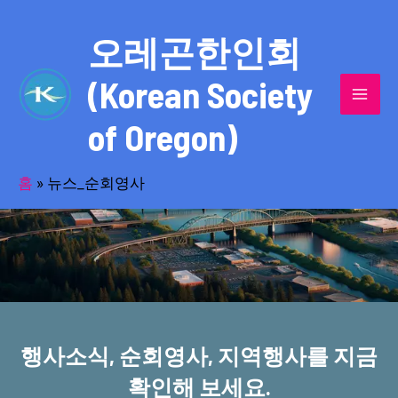
콘
MAI
텐
오레곤한인회
MEN
츠
(Korean Society
로
건
of Oregon)
너
반세기의 세월을 품고 동포사회를 섬겨온
뛰
기
홈
»
뉴스_순회영사
오레곤한인회!
행사소식, 순회영사, 지역행사를 지금
확인해 보세요.