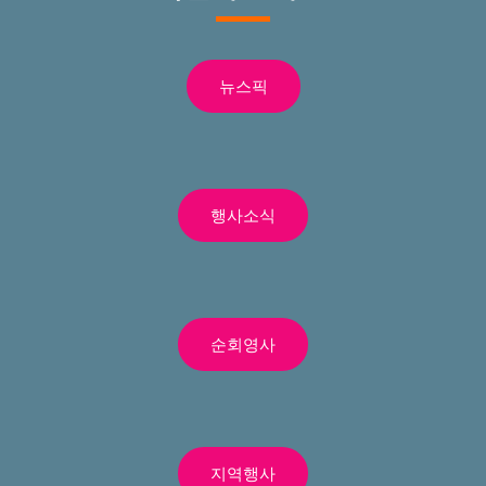
뉴스픽
행사소식
순회영사
지역행사