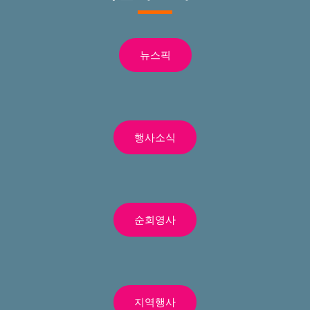
뉴스픽
행사소식
순회영사
지역행사