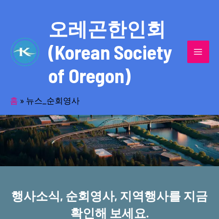
콘
MAI
텐
오레곤한인회
MEN
츠
(Korean Society
로
건
of Oregon)
너
반세기의 세월을 품고 동포사회를 섬겨온
뛰
기
홈
»
뉴스_순회영사
오레곤한인회!
행사소식, 순회영사, 지역행사를 지금
확인해 보세요.