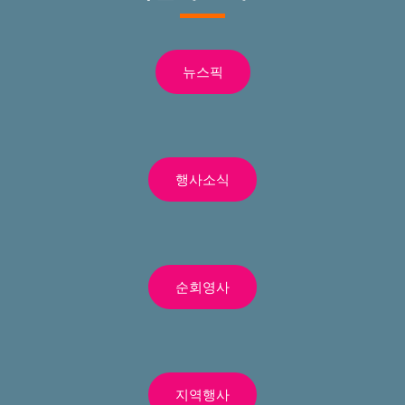
뉴스픽
행사소식
순회영사
지역행사