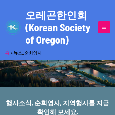
콘
MAI
텐
오레곤한인회
MEN
츠
(Korean Society
로
건
of Oregon)
너
반세기의 세월을 품고 동포사회를 섬겨온
뛰
기
홈
»
뉴스_순회영사
오레곤한인회!
행사소식, 순회영사, 지역행사를 지금
확인해 보세요.