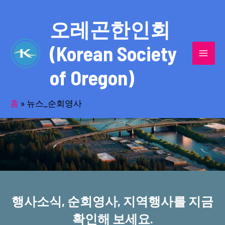
콘
MAI
텐
오레곤한인회
MEN
츠
(Korean Society
로
건
of Oregon)
너
반세기의 세월을 품고 동포사회를 섬겨온
뛰
기
홈
»
뉴스_순회영사
오레곤한인회!
행사소식, 순회영사, 지역행사를 지금
확인해 보세요.