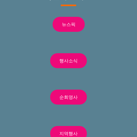
뉴스픽
행사소식
순회영사
지역행사