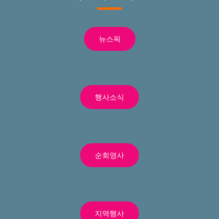
뉴스픽
행사소식
순회영사
지역행사