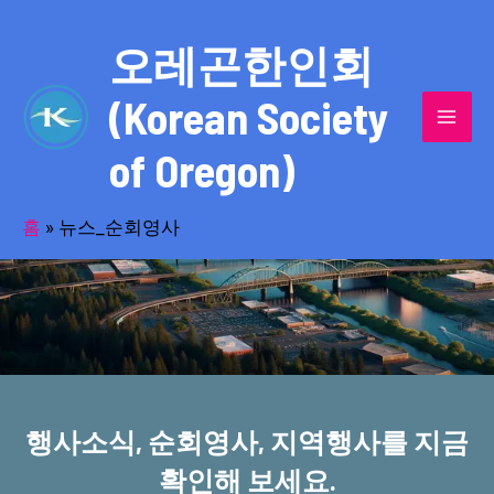
콘
MAI
텐
오레곤한인회
MEN
츠
(Korean Society
로
건
of Oregon)
너
반세기의 세월을 품고 동포사회를 섬겨온
뛰
기
홈
»
뉴스_순회영사
오레곤한인회!
행사소식, 순회영사, 지역행사를 지금
확인해 보세요.