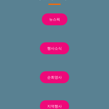
뉴스픽
행사소식
순회영사
지역행사