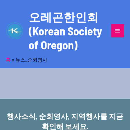
콘
MAI
텐
오레곤한인회
MEN
츠
(Korean Society
로
건
of Oregon)
너
반세기의 세월을 품고 동포사회를 섬겨온
뛰
기
홈
»
뉴스_순회영사
오레곤한인회!
행사소식, 순회영사, 지역행사를 지금
확인해 보세요.