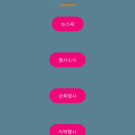
뉴스픽
행사소식
순회영사
지역행사