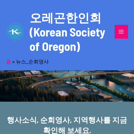
콘
MAI
텐
오레곤한인회
MEN
츠
(Korean Society
로
건
of Oregon)
너
반세기의 세월을 품고 동포사회를 섬겨온
뛰
기
홈
»
뉴스_순회영사
오레곤한인회!
행사소식, 순회영사, 지역행사를 지금
확인해 보세요.