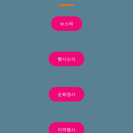
뉴스픽
행사소식
순회영사
지역행사