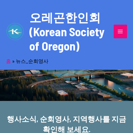
콘
MAI
텐
오레곤한인회
MEN
츠
(Korean Society
로
건
of Oregon)
너
반세기의 세월을 품고 동포사회를 섬겨온
뛰
기
홈
»
뉴스_순회영사
오레곤한인회!
행사소식, 순회영사, 지역행사를 지금
확인해 보세요.