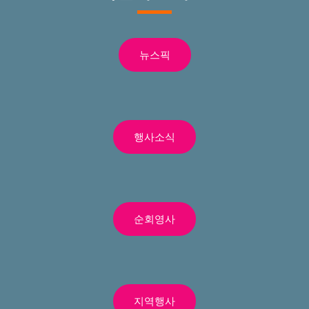
뉴스픽
행사소식
순회영사
지역행사