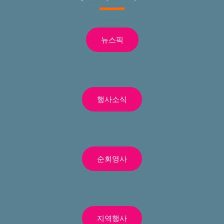
뉴스픽
행사소식
순회영사
지역행사