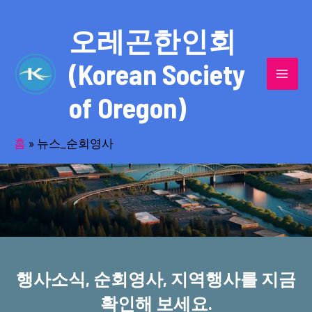
콘
MAI
텐
오레곤한인회
MEN
츠
(Korean Society
로
건
of Oregon)
너
반세기의 세월을 품고 동포사회를 섬겨온
뛰
기
홈
»
뉴스_순회영사
오레곤한인회!
행사소식, 순회영사, 지역행사를 지금
확인해 보세요.