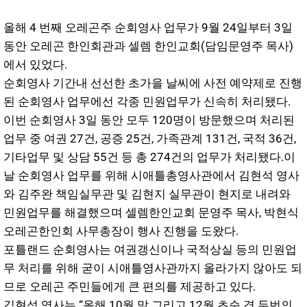
올해 4 번째 오레곤주 순회영사 업무가 9월 24일부터 3일
동안 오레곤 한인회관과 셀렘 한인교회(담임문영주 목사)
에서 있었다.
순회영사 기간내 선선한 초가을 날씨에 사전 예약제로 진행
된 순회영사 업무에선 각종 민원업무가 신속히 처리됐다.
이번 순회영사 3일 동안 모두 120명이 방문했으며 처리된
업무 중 여권 27건, 공증 25건, 가족관계 131건, 국적 36건,
기타업무 및 상담 55건 등 총 274건의 업무가 처리됐다.이
날 순회영사 업무를 위해 시애틀총영사관에서 김현석 영사
와 김주완 책임실무관 및 김현지 실무관이 현지로 내려와
민원업무를 해결했으며 셀렘한인교회 문영주 목사, 박현식
오레곤한인회 사무총장이 행사 진행을 도왔다.
포틀랜드 순회영사는 여권갱신이나 국적상실 등의 민원업
무 처리를 위해 굳이 시애틀영사관까지 올라가지 않아도 되
므로 오레곤 주민들에게 큰 편의를 제공하고 있다.
김현석 영사는 “올해 10월 말 그리고 12월 초순 경 두번의