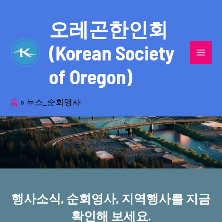
콘
MAI
텐
오레곤한인회
MEN
츠
(Korean Society
로
건
of Oregon)
너
반세기의 세월을 품고 동포사회를 섬겨온
뛰
기
홈
»
뉴스_순회영사
오레곤한인회!
행사소식, 순회영사, 지역행사를 지금
확인해 보세요.