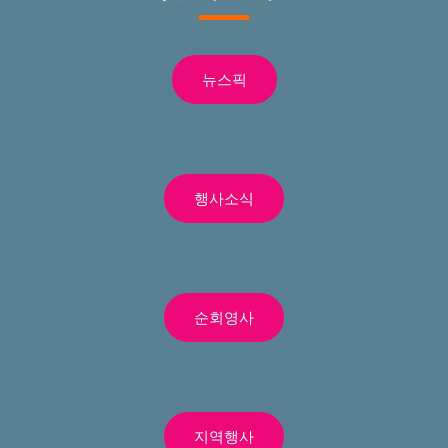
뉴스픽
행사소식
순회영사
지역행사