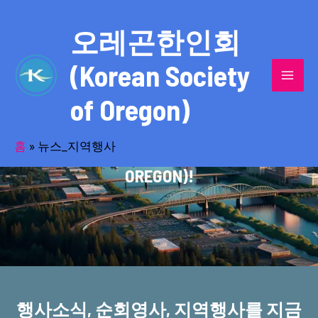
콘
MAI
텐
오레곤한인회
MEN
츠
(Korean Society
로
건
of Oregon)
너
반세기의 세월을 품고 동포사회를 섬겨온
뛰
기
홈
»
뉴스_지역행사
오레곤한인회(KOREAN SOCIETY OF
OREGON)!
행사소식, 순회영사, 지역행사를 지금