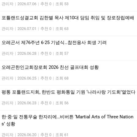
관리자
|
2026.07.06
|
추천 0
|
조회 53
포틀랜드성결교회 김한별 목사 제10대 담임 취임 및 장로장립예배
관리자
|
2026.07.01
|
추천 0
|
조회 63
오레곤서 제76주년 6·25 기념식…참전용사 희생 기려
관리자
|
2026.06.28
|
추천 0
|
조회 57
오레곤한인교회장로회 2026 친선 골프대회 성황
관리자
|
2026.06.25
|
추천 0
|
조회 68
평통 포틀랜드지회, 한반도 평화통일 기원 ‘나라사랑 기도회’열었다
관리자
|
2026.06.23
|
추천 0
|
조회 56
한·중·일 전통무술 한자리에…비버튼 ‘Martial Arts of Three Nation
s’ 성황
관리자
|
2026.06.20
|
추천 0
|
조회 61