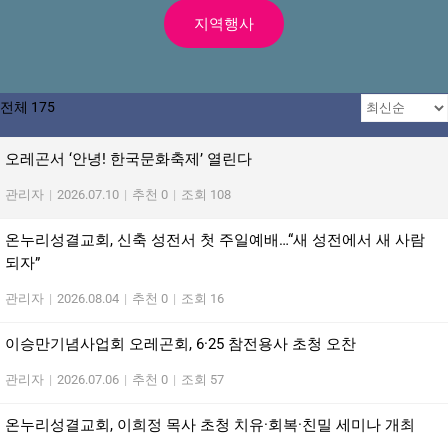
지역행사
전체 175
오레곤서 ‘안녕! 한국문화축제’ 열린다
관리자
|
2026.07.10
|
추천 0
|
조회 108
온누리성결교회, 신축 성전서 첫 주일예배…“새 성전에서 새 사람
되자”
관리자
|
2026.08.04
|
추천 0
|
조회 16
이승만기념사업회 오레곤회, 6·25 참전용사 초청 오찬
관리자
|
2026.07.06
|
추천 0
|
조회 57
온누리성결교회, 이희정 목사 초청 치유·회복·친밀 세미나 개최