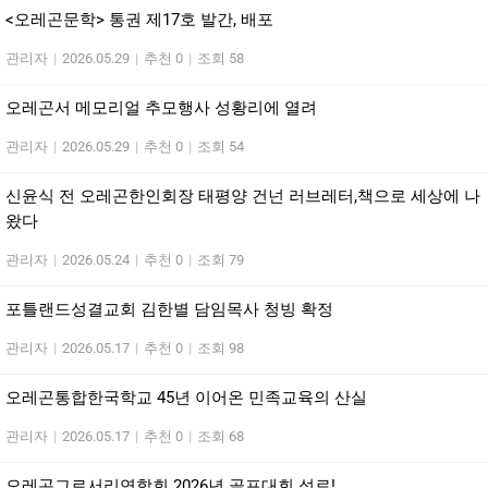
<오레곤문학> 통권 제17호 발간, 배포
관리자
|
2026.05.29
|
추천 0
|
조회 58
오레곤서 메모리얼 추모행사 성황리에 열려
관리자
|
2026.05.29
|
추천 0
|
조회 54
신윤식 전 오레곤한인회장 태평양 건넌 러브레터,책으로 세상에 나
왔다
관리자
|
2026.05.24
|
추천 0
|
조회 79
포틀랜드성결교회 김한별 담임목사 청빙 확정
관리자
|
2026.05.17
|
추천 0
|
조회 98
오레곤통합한국학교 45년 이어온 민족교육의 산실
관리자
|
2026.05.17
|
추천 0
|
조회 68
오레곤그로서리연합회 2026년 골프대회 성료!