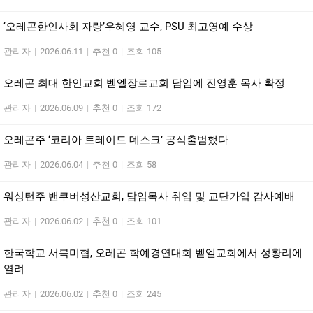
‘오레곤한인사회 자랑’우혜영 교수, PSU 최고영예 수상
관리자
|
2026.06.11
|
추천 0
|
조회 105
오레곤 최대 한인교회 벧엘장로교회 담임에 진영훈 목사 확정
관리자
|
2026.06.09
|
추천 0
|
조회 172
오레곤주 ‘코리아 트레이드 데스크’ 공식출범했다
관리자
|
2026.06.04
|
추천 0
|
조회 58
워싱턴주 밴쿠버성산교회, 담임목사 취임 및 교단가입 감사예배
관리자
|
2026.06.02
|
추천 0
|
조회 101
한국학교 서북미협, 오레곤 학예경연대회 벧엘교회에서 성황리에
열려
관리자
|
2026.06.02
|
추천 0
|
조회 245