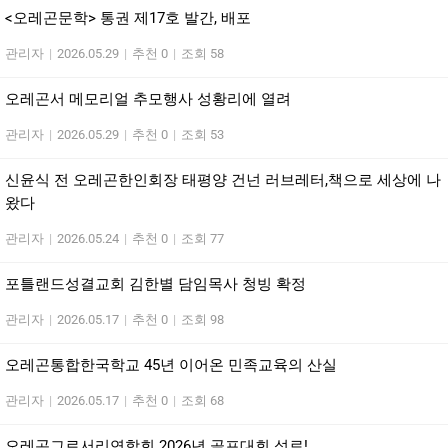
<오레곤문학> 통권 제17호 발간, 배포
관리자
|
2026.05.29
|
추천 0
|
조회 58
오레곤서 메모리얼 추모행사 성황리에 열려
관리자
|
2026.05.29
|
추천 0
|
조회 53
신윤식 전 오레곤한인회장 태평양 건넌 러브레터,책으로 세상에 나
왔다
관리자
|
2026.05.24
|
추천 0
|
조회 77
포틀랜드성결교회 김한별 담임목사 청빙 확정
관리자
|
2026.05.17
|
추천 0
|
조회 98
오레곤통합한국학교 45년 이어온 민족교육의 산실
관리자
|
2026.05.17
|
추천 0
|
조회 68
오레곤그로서리연합회 2026년 골프대회 성료!