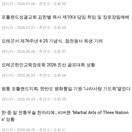
관리자
|
2026.07.06
|
추천 0
|
조회 53
포틀랜드성결교회 김한별 목사 제10대 담임 취임 및 장로장립예배
관리자
|
2026.07.01
|
추천 0
|
조회 63
오레곤서 제76주년 6·25 기념식…참전용사 희생 기려
관리자
|
2026.06.28
|
추천 0
|
조회 57
오레곤한인교회장로회 2026 친선 골프대회 성황
관리자
|
2026.06.25
|
추천 0
|
조회 68
평통 포틀랜드지회, 한반도 평화통일 기원 ‘나라사랑 기도회’열었다
관리자
|
2026.06.23
|
추천 0
|
조회 55
한·중·일 전통무술 한자리에…비버튼 ‘Martial Arts of Three Nation
s’ 성황
관리자
|
2026.06.20
|
추천 0
|
조회 61