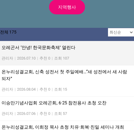
지역행사
전체 175
오레곤서 ‘안녕! 한국문화축제’ 열린다
관리자
|
2026.07.10
|
추천 0
|
조회 107
온누리성결교회, 신축 성전서 첫 주일예배…“새 성전에서 새 사람
되자”
관리자
|
2026.08.04
|
추천 0
|
조회 15
이승만기념사업회 오레곤회, 6·25 참전용사 초청 오찬
관리자
|
2026.07.06
|
추천 0
|
조회 57
온누리성결교회, 이희정 목사 초청 치유·회복·친밀 세미나 개최