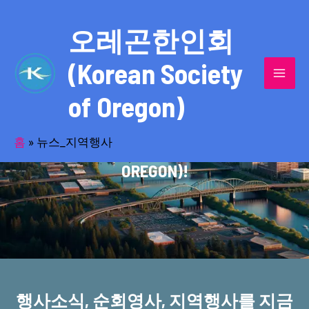
콘
MAI
텐
오레곤한인회
MEN
츠
(Korean Society
로
건
of Oregon)
너
반세기의 세월을 품고 동포사회를 섬겨온
뛰
기
홈
»
뉴스_지역행사
오레곤한인회(KOREAN SOCIETY OF
OREGON)!
행사소식, 순회영사, 지역행사를 지금