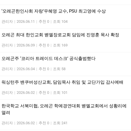
‘오레곤한인사회 자랑’우혜영 교수, PSU 최고영예 수상
관리자
|
2026.06.11
|
추천 0
|
조회 104
오레곤 최대 한인교회 벧엘장로교회 담임에 진영훈 목사 확정
관리자
|
2026.06.09
|
추천 0
|
조회 169
오레곤주 ‘코리아 트레이드 데스크’ 공식출범했다
관리자
|
2026.06.04
|
추천 0
|
조회 58
워싱턴주 밴쿠버성산교회, 담임목사 취임 및 교단가입 감사예배
관리자
|
2026.06.02
|
추천 0
|
조회 101
한국학교 서북미협, 오레곤 학예경연대회 벧엘교회에서 성황리에
열려
관리자
|
2026.06.02
|
추천 0
|
조회 241