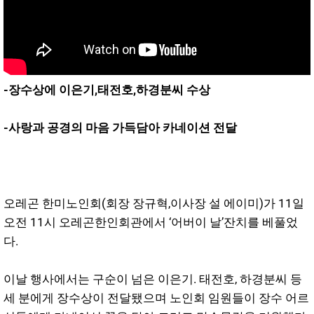
-장수상에 이은기,태전호,하경분씨 수상
-사랑과 공경의 마음 가득담아 카네이션 전달
오레곤 한미노인회(회장 장규혁,이사장 설 에이미)가 11일
오전 11시 오레곤한인회관에서 ‘어버이 날’잔치를 베풀었
다.
이날 행사에서는 구순이 넘은 이은기. 태전호, 하경분씨 등
세 분에게 장수상이 전달됐으며 노인회 임원들이 장수 어르