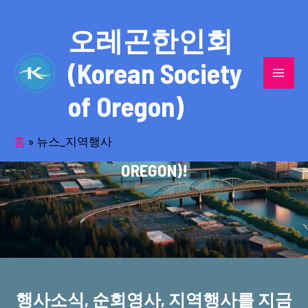
콘
MAI
텐
오레곤한인회
MEN
츠
(Korean Society
로
건
of Oregon)
너
반세기의 세월을 품고 동포사회를 섬겨온
뛰
기
홈
»
뉴스_지역행사
오레곤한인회(KOREAN SOCIETY OF
OREGON)!
행사소식, 순회영사, 지역행사를 지금