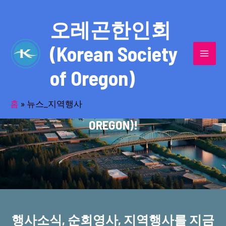
콘
MAI
텐
오레곤한인회
MEN
츠
(Korean Society
로
건
of Oregon)
너
반세기의 세월을 품고 동포사회를 섬겨온
뛰
기
홈
»
뉴스_지역행사
오레곤한인회(KOREAN SOCIETY OF
OREGON)!
행사소식, 순회영사, 지역행사를 지금